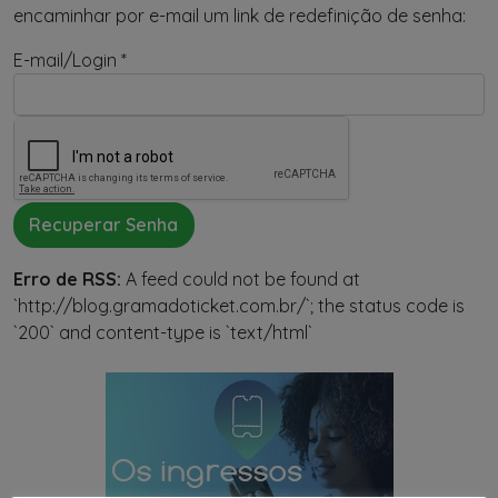
minha
encaminhar por e-mail um link de redefinição de senha:
senha
E-mail/Login *
Criar
conta
Home
Recuperar Senha
Quem
Erro de RSS:
A feed could not be found at
Somos
`http://blog.gramadoticket.com.br/`; the status code is
`200` and content-type is `text/html`
Como
Usar
Dúvidas